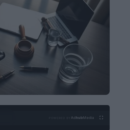
Ad
hub
Media
POWERED BY