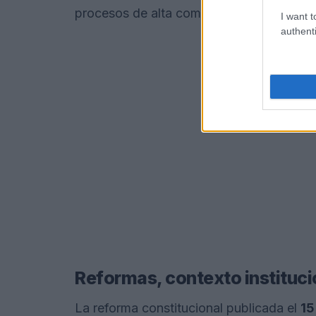
procesos de alta complejidad.
I want t
authenti
Reformas, contexto instituci
La reforma constitucional publicada el
15