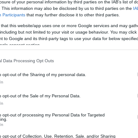
losure of your personal information by third parties on the IAB’s list of
. This information may also be disclosed by us to third parties on the
IA
Participants
that may further disclose it to other third parties.
 that this website/app uses one or more Google services and may gath
including but not limited to your visit or usage behaviour. You may click 
 to Google and its third-party tags to use your data for below specifi
 técnicas, pronunciamientos del Consejo
ogle consent section.
 decisiones internas relacionadas con la
l Data Processing Opt Outs
órganos jurisdiccionales. Además, se presta
que abrieron la puerta a
este tipo de
o opt-out of the Sharing of my personal data.
, organizaciones y consejeros que han
In
ad del proceso.
o opt-out of the Sale of my Personal Data.
In
to opt-out of processing my Personal Data for Targeted
ing.
In
 del proceso
o opt-out of Collection, Use, Retention, Sale, and/or Sharing