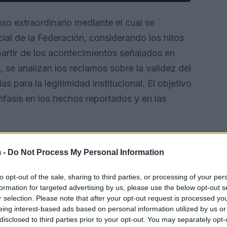
eso extraordinario mediante el cual se
cial de la Federación, considerando los hitos
 partir de los acontecimientos señalados en
 se analizan los reclamos sobre la validez del
 para la legitimidad institucional. El objetivo
fasis en los hechos reportados y en las
 -
Do Not Process My Personal Information
to opt-out of the sale, sharing to third parties, or processing of your per
formation for targeted advertising by us, please use the below opt-out s
r selection. Please note that after your opt-out request is processed y
eing interest-based ads based on personal information utilized by us or
disclosed to third parties prior to your opt-out. You may separately opt-