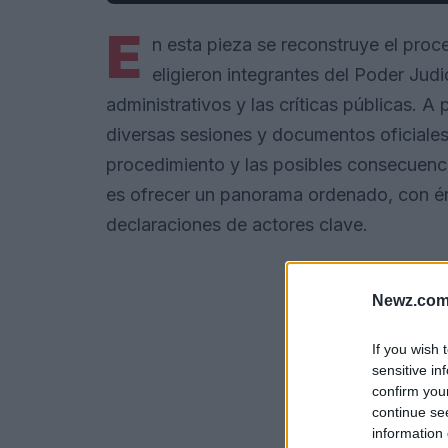
E
n esta pieza se reconstruye el proc
eligieron integrantes del Poder Judi
administrativos y las críticas públicas. A
diversas sesiones y documentos oficiales,
procedimiento y las posibles consecuencias
es ofrecer un panorama ordenado, con én
declaraciones de actores clave.
Newz.com
If you wish 
sensitive in
confirm you
continue se
information 