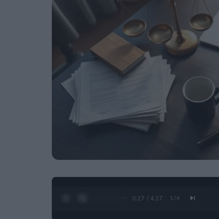
0:28 / 4:27
1
/
4