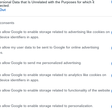
ersonal Data that Is Unrelated with the Purposes for which it
lected.
templa desde las reglas de escrutinio hasta la
Out
remotas, como la del
28 de mayo de 2026
,
consents
pectos técnicos con observadores
io
el
Consejo General del INE
declaró la
o allow Google to enable storage related to advertising like cookies on
evice identifiers in apps.
a
SCJN
con un resultado ajustado de seis
os muestran la tensión entre criterios técnicos
o allow my user data to be sent to Google for online advertising
s.
ón de la validez.
to allow Google to send me personalized advertising.
o allow Google to enable storage related to analytics like cookies on
s días
15 y 16 de junio
fueron escenario de
evice identifiers in apps.
irregularidades: consejeros describieron
o allow Google to enable storage related to functionality of the website
tegridad en el mecanismo de elección. En ese
s y llamados a revisar el procedimiento, lo
o allow Google to enable storage related to personalization.
onsenso necesario para validar resultados en