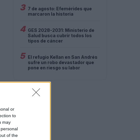
3
7 de agosto: Efemérides que
marcaron la historia
4
GES 2028-2031: Ministerio de
Salud busca cubrir todos los
tipos de cáncer
5
El refugio Kellan en San Andrés
sufre un robo devastador que
pone en riesgo su labor
sonal or
ection to
ou may
 personal
out of the