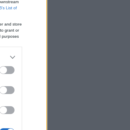
 downstream
B’s List of
er and store
to grant or
ed purposes