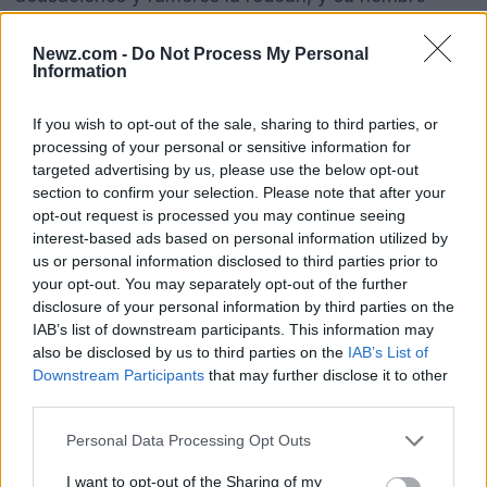
podría estar asociado a un escándalo que muchos
Newz.com -
Do Not Process My Personal
en su partido preferirían evitar. Este tipo de
Information
situaciones no son nuevas en la política; de hecho,
he visto demasiados ejemplos en el pasado donde
If you wish to opt-out of the sale, sharing to third parties, or
processing of your personal or sensitive information for
los vínculos personales se convierten en
targeted advertising by us, please use the below opt-out
obstáculos profesionales, afectando la reputación y
section to confirm your selection. Please note that after your
la carrera de los involucrados.
opt-out request is processed you may continue seeing
interest-based ads based on personal information utilized by
us or personal information disclosed to third parties prior to
Lecciones para los fundadores y
your opt-out. You may separately opt-out of the further
disclosure of your personal information by third parties on the
líderes de hoy
IAB’s list of downstream participants. This information may
also be disclosed by us to third parties on the
IAB’s List of
La situación actual del Gobierno argentino ofrece
Downstream Participants
that may further disclose it to other
lecciones valiosas no solo para los políticos, sino
third parties.
también para
emprendedores
y líderes de
Please note that this website/app uses one or more Google
Personal Data Processing Opt Outs
startups. La importancia de la
transparencia
y la
services and may gather and store information including but
not limited to your visit or usage behaviour. You may click to
I want to opt-out of the Sharing of my