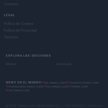
Contacto
LEGAL
Política de Cookies
Política de Privacidad
Términos
EXPLORA LAS
2
EDICIONES
México
Venezuela
es.newz.com
mexico.newz.com
NEWZ EN EL MUNDO
ES
MX
venezuela.newz.com
us.newz.com
newz.com
VE
US
EU
nl.newz.com
NL
© 2026 · Editado por AdHub Media S.r.l. — REA 2729933 · Todos los