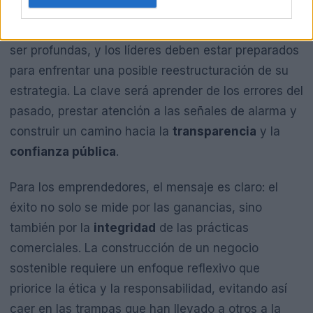
los audios de Spagnuolo representa un desafío
monumental. Las consecuencias políticas podrían
ser profundas, y los líderes deben estar preparados
para enfrentar una posible reestructuración de su
estrategia. La clave será aprender de los errores del
pasado, prestar atención a las señales de alarma y
construir un camino hacia la
transparencia
y la
confianza pública
.
Para los emprendedores, el mensaje es claro: el
éxito no solo se mide por las ganancias, sino
también por la
integridad
de las prácticas
comerciales. La construcción de un negocio
sostenible requiere un enfoque reflexivo que
priorice la ética y la responsabilidad, evitando así
caer en las trampas que han llevado a otros a la