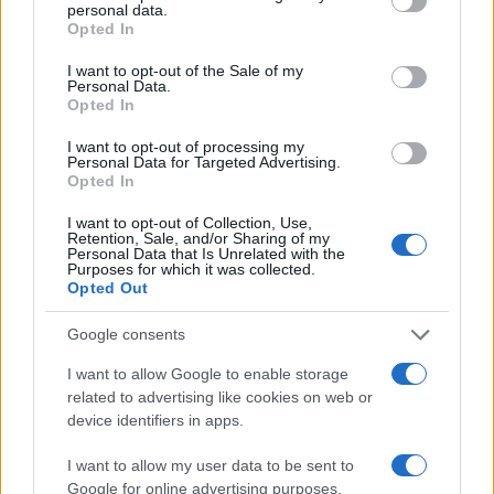
ética
en los negocios no puede subestimarse. En un
personal data.
grant or deny consent to Google and its third-party tags to
Opted In
entorno donde las decisiones se toman
use your data for below specified purposes in below Google
consent section.
rápidamente, es crucial establecer una cultura
I want to opt-out of the Sale of my
Personal Data.
organizacional que priorice la responsabilidad y la
Opted In
rendición de cuentas. De lo contrario, el riesgo de
I want to opt-out of processing my
caer en prácticas corruptas, aunque sea de forma
Personal Data for Targeted Advertising.
Opted In
inadvertida, se incrementa.
I want to opt-out of Collection, Use,
Retention, Sale, and/or Sharing of my
Personal Data that Is Unrelated with the
Purposes for which it was collected.
Opted Out
Además, el análisis de la situación de Spagnuolo y
Google consents
su entorno nos recuerda que las relaciones, tanto
I want to allow Google to enable storage
personales como profesionales, pueden tener un
related to advertising like cookies on web or
impacto significativo
en el éxito de un proyecto.
device identifiers in apps.
Cualquiera que haya lanzado un producto sabe que
I want to allow my user data to be sent to
la confianza es fundamental para el crecimiento
Google for online advertising purposes.