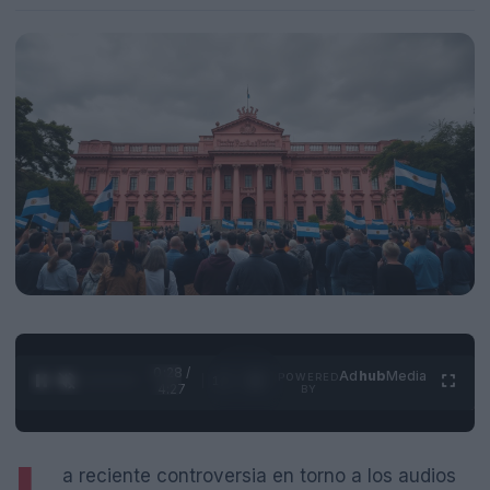
0:29 /
Ad
hub
Media
POWERED
1
/
4
4:27
BY
a reciente controversia en torno a los audios