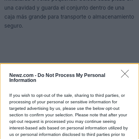
una cavidad y guarda el conjunto dentro de una
caja más grande para transporte o almacenamiento
seguro.
Semilleros y jardinería doméstica
Newz.com -
Do Not Process My Personal
Information
El cartón puede transformarse en un
semillero
casero
. Sus cavidades facilitan plantar una semilla
If you wish to opt-out of the sale, sharing to third parties, or
por sección y mantener un cultivo inicial
processing of your personal or sensitive information for
controlado. Para ello necesitas cartón limpio, tierra
targeted advertising by us, please use the below opt-out
section to confirm your selection. Please note that after your
suelta, semillas y una bandeja o plato que recoja el
opt-out request is processed you may continue seeing
exceso de agua.
interest-based ads based on personal information utilized by
us or personal information disclosed to third parties prior to