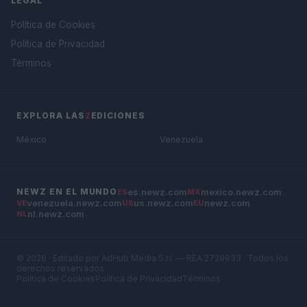
LEGAL
Política de Cookies
Política de Privacidad
Términos
EXPLORA LAS
2
EDICIONES
México
Venezuela
es.newz.com
mexico.newz.com
NEWZ EN EL MUNDO
ES
MX
venezuela.newz.com
us.newz.com
newz.com
VE
US
EU
nl.newz.com
NL
© 2026 · Editado por AdHub Media S.r.l. — REA 2729933 · Todos los
derechos reservados
Política de Cookies
Política de Privacidad
Términos