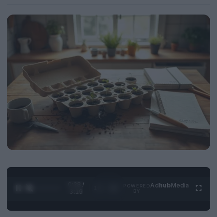
0:29 /
Ad
hub
Media
POWERED
1
/
4
3:19
BY