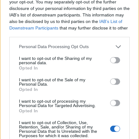
your opt-out. You may separately opt-out of the further
disclosure of your personal information by third parties on the
IAB’s list of downstream participants. This information may
also be disclosed by us to third parties on the
IAB’s List of
Downstream Participants
that may further disclose it to other
third parties.
Please note that this website/app uses one or more Google
Personal Data Processing Opt Outs
services and may gather and store information including but
not limited to your visit or usage behaviour. You may click to
I want to opt-out of the Sharing of my
personal data.
grant or deny consent to Google and its third-party tags to
Opted In
use your data for below specified purposes in below Google
consent section.
I want to opt-out of the Sale of my
Personal Data.
Opted In
Introduce un poco de tierra en cada cavidad,
I want to opt-out of processing my
Personal Data for Targeted Advertising.
coloca una semilla y riega con moderación. Evita
Opted In
encharcar para no descomponer el cartón. Cuando
I want to opt-out of Collection, Use,
Retention, Sale, and/or Sharing of my
las plántulas tengan raíces desarrolladas, puedes
Personal Data that Is Unrelated with the
Purposes for which it was collected.
cortar cada cavidad y trasplantar junto con el