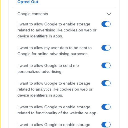
Opted Out
cartón al suelo o a macetas más grandes, siempre
que el cartón no contenga tintas o recubrimientos
Google consents
químicos.
I want to allow Google to enable storage
related to advertising like cookies on web or
device identifiers in apps.
Precauciones para el semillero
I want to allow my user data to be sent to
Usa cartones sin brillo ni barnices y manipúlalos
Google for online advertising purposes.
con las manos limpias. Si observas moho o mal olor
I want to allow Google to send me
durante el cultivo, descarta el cartón y trasplanta
personalized advertising.
las plantitas con cuidado para evitar
I want to allow Google to enable storage
contaminación. Como regla general, el
semillero
related to analytics like cookies on web or
casero
con cartón funciona mejor con especies que
device identifiers in apps.
toleran trasplantes y en climas o ambientes
I want to allow Google to enable storage
controlados.
related to functionality of the website or app.
I want to allow Google to enable storage
Manualidades y soporte para