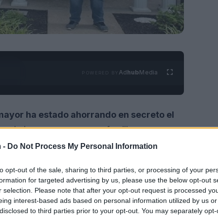
Ad
hub
Media
POWERED BY
ayor ha estado ahorrando en secreto el
ra darle una sorpresa a su familia.
 -
Do Not Process My Personal Information
to opt-out of the sale, sharing to third parties, or processing of your per
formation for targeted advertising by us, please use the below opt-out s
r selection. Please note that after your opt-out request is processed y
eing interest-based ads based on personal information utilized by us or
disclosed to third parties prior to your opt-out. You may separately opt-