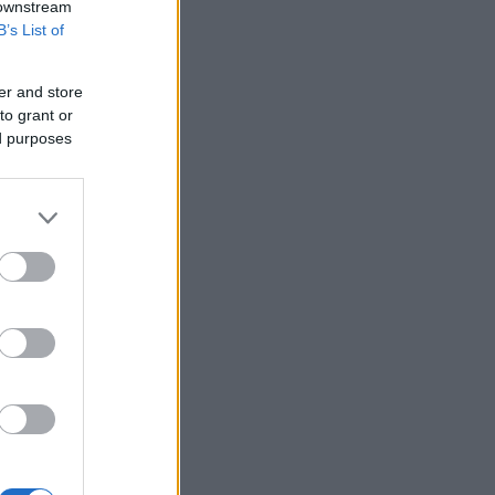
 downstream
B’s List of
er and store
to grant or
ed purposes