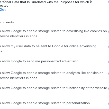
ersonal Data that Is Unrelated with the Purposes for which it
ero nunca demasiado para su familia. Cuando
lected.
Out
universidad, le
invitó a venir a vivir a su
s.
consents
en su casa durante 6 meses
, pero luego
o allow Google to enable storage related to advertising like cookies on
evice identifiers in apps.
r. Pero lo que su hermano pequeño no sabía
o allow my user data to be sent to Google for online advertising
s.
to allow Google to send me personalized advertising.
o allow Google to enable storage related to analytics like cookies on
evice identifiers in apps.
o allow Google to enable storage related to functionality of the website
o allow Google to enable storage related to personalization.