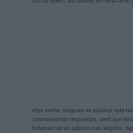
con su dinero, sus padres se retractaron y
«Esa noche, después de publicar esta his
conmovedoras respuestas, sentí que tenía
fraternal con un público más amplio», di