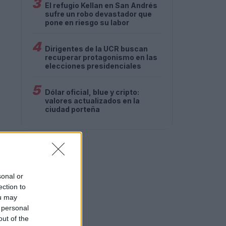
3
El refugio Kellan en San Andrés
sufre un robo devastador que
pone en riesgo su labor
4
Dirigentes de la UCR buscan
recuperar protagonismo en las
elecciones presidenciales
5
Dólar oficial, blue y cripto:
valores actualizados en la
ciudad porteña
sonal or
ection to
ou may
 personal
out of the