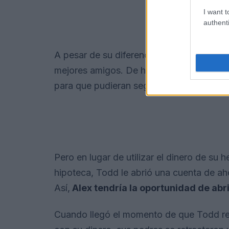
I want t
authenti
A pesar de su diferencia de edad de 6 añ
mejores amigos. De hecho, Alex estaba e
para que pudieran seguir viviendo juntos.
Pero en lugar de utilizar el dinero de s
hipoteca, Todd le abrió una cuenta de ah
Así,
Alex tendría la oportunidad de abri
Cuando llegó el momento de que Todd rev