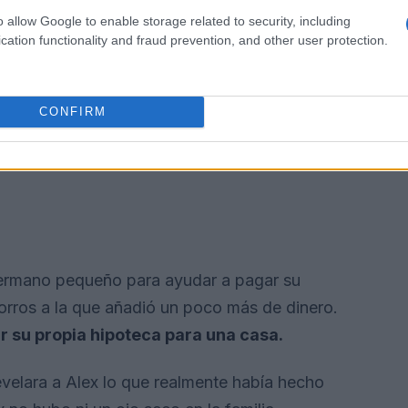
o allow Google to enable storage related to security, including
cation functionality and fraud prevention, and other user protection.
os, los dos hermanos siempre han sido los
CONFIRM
ncantado de pagar el alquiler de su hermano
u hermano pequeño para ayudar a pagar su
orros a la que añadió un poco más de dinero.
r su propia hipoteca para una casa.
elara a Alex lo que realmente había hecho