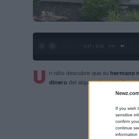
0:28 / 3:19
1
/
4
U
n niño descubre que su
hermano m
dinero
del alquiler durante años pa
Newz.com
If you wish 
sensitive in
confirm you
continue se
information 