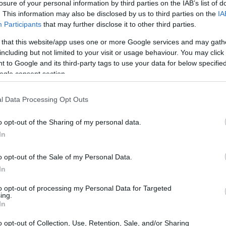
losure of your personal information by third parties on the IAB’s list of
. This information may also be disclosed by us to third parties on the
IA
Participants
that may further disclose it to other third parties.
 that this website/app uses one or more Google services and may gath
including but not limited to your visit or usage behaviour. You may click 
 to Google and its third-party tags to use your data for below specifi
ogle consent section.
r ha estado ahorrando en secreto el
l Data Processing Opt Outs
o opt-out of the Sharing of my personal data.
ron precisamente fáciles, pero aun así
In
r de aplicaciones. Se
construyó una casa
o opt-out of the Sale of my Personal Data.
In
to opt-out of processing my Personal Data for Targeted
ing.
In
o opt-out of Collection, Use, Retention, Sale, and/or Sharing