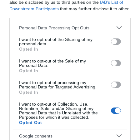
also be disclosed by us to third parties on the
IAB’s List of
Downstream Participants
that may further disclose it to other
Primer bolillero:
millar (0-9)
third parties.
Segundo bolillero:
centena (0-9)
Please note that this website/app uses one or more Google
Personal Data Processing Opt Outs
services and may gather and store information including but
Tercer bolillero:
decena (0-9)
not limited to your visit or usage behaviour. You may click to
I want to opt-out of the Sharing of my
personal data.
grant or deny consent to Google and its third-party tags to
Cuarto bolillero:
unidad (0-9)
Opted In
use your data for below specified purposes in below Google
Quinto bolillero:
posiciones en el tablero (1-20)
consent section.
I want to opt-out of the Sale of my
Personal Data.
Opted In
Cada bolillero contiene bolillas numeradas del 0 al
I want to opt-out of processing my
9, excepto el quinto, que tiene bolillas del 1 al 20
Personal Data for Targeted Advertising.
Opted In
correspondientes a las posiciones en el tablero.
I want to opt-out of Collection, Use,
Retention, Sale, and/or Sharing of my
Personal Data that Is Unrelated with the
Purposes for which it was collected.
Opted Out
Google consents