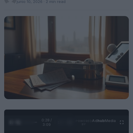
junio 10, 2026
· 2 min read
0:28 /
Ad
hub
Media
POWERED
1
/
4
3:09
BY