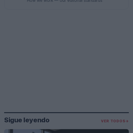
How we work — our editorial standards
Sigue leyendo
VER TODOS
→