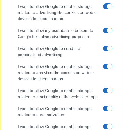
I want to allow Google to enable storage
related to advertising like cookies on web or
device identifiers in apps.
I want to allow my user data to be sent to
Google for online advertising purposes.
I want to allow Google to send me
personalized advertising.
Frecuencia de los sorteos
I want to allow Google to enable storage
related to analytics like cookies on web or
Los sorteos de la Quiniela de la Ciudad se realizan
device identifiers in apps.
cuatro veces al día:
I want to allow Google to enable storage
related to functionality of the website or app.
Primera:
a las 12 horas
Matutina:
a las 14:30 horas
I want to allow Google to enable storage
related to personalization.
Vespertina:
a las 17:30 horas
I want to allow Google to enable storage