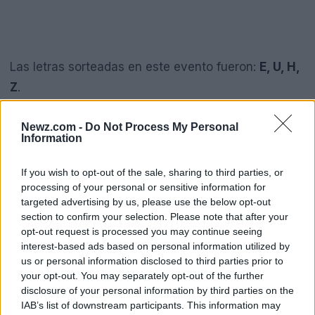
Las letras sorteadas en este evento fueron:
E, U, H,
Z
.
Newz.com -
Do Not Process My Personal
Cómo funciona la Quiniela de la
Information
Ciudad
If you wish to opt-out of the sale, sharing to third parties, or
La
Quiniela de la Ciudad
es un juego de azar que
processing of your personal or sensitive information for
consiste en apostar a números de 1, 2, 3 o 4 cifras.
targeted advertising by us, please use the below opt-out
section to confirm your selection. Please note that after your
El sorteo se realiza en las salas de la
Lotería de la
opt-out request is processed you may continue seeing
Ciudad de Buenos Aires
y utiliza cuatro bolilleros
interest-based ads based on personal information utilized by
us or personal information disclosed to third parties prior to
para conformar los distintos números:
your opt-out. You may separately opt-out of the further
disclosure of your personal information by third parties on the
IAB’s list of downstream participants. This information may