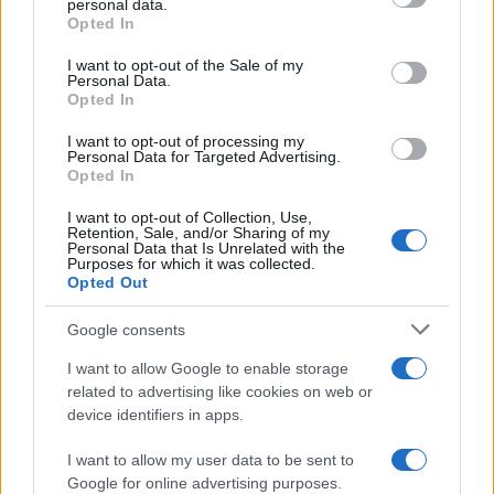
personal data.
grant or deny consent to Google and its third-party tags to
que cuestionaron la gestión de determinados
Opted In
use your data for below specified purposes in below Google
funcionarios y que aludieron a
investigaciones por
consent section.
I want to opt-out of the Sale of my
Personal Data.
presunto enriquecimiento
, además de consignas
Opted In
que reclamaron mayor control estatal sobre la
I want to opt-out of processing my
ejecución de partidas.
Personal Data for Targeted Advertising.
Opted In
I want to opt-out of Collection, Use,
Retention, Sale, and/or Sharing of my
Personal Data that Is Unrelated with the
Purposes for which it was collected.
Opted Out
Actores presentes y derivaciones
judiciales
Google consents
I want to allow Google to enable storage
La movilización contó con sindicatos docentes y no
related to advertising like cookies on web or
docentes —entre ellos
Conadu, Conadu Histórica,
device identifiers in apps.
Fedun, Fagdut, UDA, Ctera y Fatun
—, autoridades
I want to allow my user data to be sent to
del
CIN
y delegaciones estudiantiles de la
FUA
.
Google for online advertising purposes.