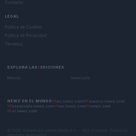
Contacto
LEGAL
Política de Cookies
Política de Privacidad
Términos
EXPLORA LAS
2
EDICIONES
México
Venezuela
es.newz.com
mexico.newz.com
NEWZ EN EL MUNDO
ES
MX
venezuela.newz.com
us.newz.com
newz.com
VE
US
EU
nl.newz.com
NL
© 2026 · Editado por AdHub Media S.r.l. — REA 2729933 · Todos los
derechos reservados