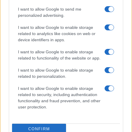
También adhirieron movimientos sociales y fuerzas
I want to allow Google to send me
políticas opositoras. Entre las autoridades
personalized advertising.
rectorales presentes se mencionaron a
Anselmo
I want to allow Google to enable storage
Torres
y
Franco Bartolacci
, quienes acompañaron
related to analytics like cookies on web or
la jornada. La protesta se replicó en decenas de
device identifiers in apps.
ciudades del país, con columnas en provincias del
I want to allow Google to enable storage
Norte
, el
Centro
y la
Patagonia
, en lo que los
related to functionality of the website or app.
organizadores describieron como una
I want to allow Google to enable storage
federalización del reclamo
.
related to personalization.
I want to allow Google to enable storage
related to security, including authentication
functionality and fraud prevention, and other
user protection.
CONFIRM