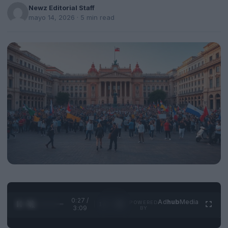
Newz Editorial Staff
mayo 14, 2026
· 5 min read
0:28 /
Ad
hub
Media
POWERED
1
/
4
3:09
BY