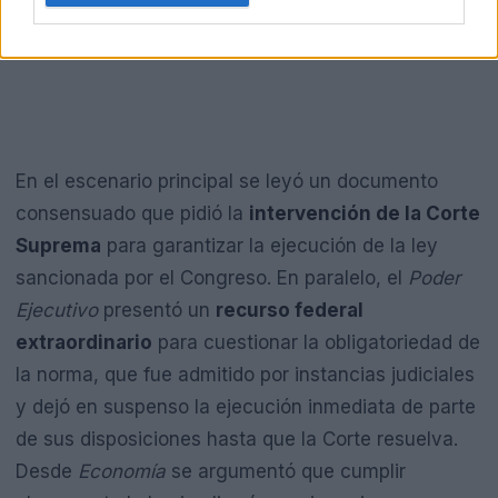
En el escenario principal se leyó un documento
consensuado que pidió la
intervención de la Corte
Suprema
para garantizar la ejecución de la ley
sancionada por el Congreso. En paralelo, el
Poder
Ejecutivo
presentó un
recurso federal
extraordinario
para cuestionar la obligatoriedad de
la norma, que fue admitido por instancias judiciales
y dejó en suspenso la ejecución inmediata de parte
de sus disposiciones hasta que la Corte resuelva.
Desde
Economía
se argumentó que cumplir