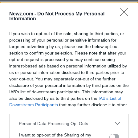
los rectores. Además, destacaron la pérdida real de
recursos: las transferencias a las casas de estudio
Newz.com -
Do Not Process My Personal
Information
registraron una caída acumulada del
45,6%
entre
2026 y 2026
, y la ejecución real del gasto
If you wish to opt-out of the sale, sharing to third parties, or
universitario disminuyó un
29%
en el mismo
processing of your personal or sensitive information for
targeted advertising by us, please use the below opt-out
período, datos que enmarcaron como evidencia del
section to confirm your selection. Please note that after your
deterioro.
opt-out request is processed you may continue seeing
interest-based ads based on personal information utilized by
us or personal information disclosed to third parties prior to
De acuerdo con dirigentes gremiales y autoridades
your opt-out. You may separately opt-out of the further
del CIN, estos números se reflejaron en
cierres de
disclosure of your personal information by third parties on the
cursos
,
vacantes sin cubrir
y retrasos en
IAB’s list of downstream participants. This information may
also be disclosed by us to third parties on the
IAB’s List of
mantenimiento e insumos. En los hospitales
Downstream Participants
that may further disclose it to other
universitarios, según los testimonios leídos, hubo
third parties.
advertencias sobre posibles afectaciones en
Please note that this website/app uses one or more Google
Personal Data Processing Opt Outs
servicios clínicos si no se giran los fondos
services and may gather and store information including but
not limited to your visit or usage behaviour. You may click to
I want to opt-out of the Sharing of my
comprometidos. En la marcha se vieron carteles