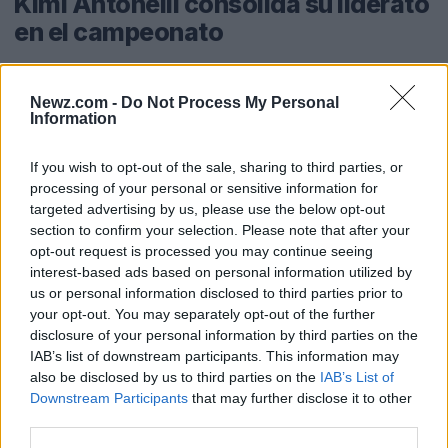
Kimi Antonelli consolida su liderato
en el campeonato
El
prodigio italiano
Kimi Antonelli no dejó lugar a
dudas en el circuito de
Montecarlo
. Con una
Newz.com -
Do Not Process My Personal
Information
conducción impecable, se impuso con autoridad y
sumó su quinta victoria consecutiva en la
If you wish to opt-out of the sale, sharing to third parties, or
processing of your personal or sensitive information for
temporada. Además, se convirtió en el piloto más
targeted advertising by us, please use the below opt-out
joven en ganar en este icónico circuito, con
19
section to confirm your selection. Please note that after your
años, 9 meses y 13 días
.
opt-out request is processed you may continue seeing
interest-based ads based on personal information utilized by
us or personal information disclosed to third parties prior to
En el podio, Antonelli fue acompañado por
Lewis
your opt-out. You may separately opt-out of the further
Hamilton
de
Ferrari
en el segundo lugar y
Isack
disclosure of your personal information by third parties on the
Hadjar
de
Red Bull
en el tercer puesto. Hadjar,
IAB’s list of downstream participants. This information may
also be disclosed by us to third parties on the
IAB’s List of
quien estuvo bajo investigación por la FIA, logró
Downstream Participants
that may further disclose it to other
librar el castigo y mantener su posición.
third parties.