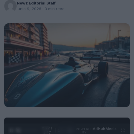
Newz Editorial Staff
junio 9, 2026
· 3 min read
0:28 /
Ad
hub
Media
POWERED
1
/
4
4:27
BY