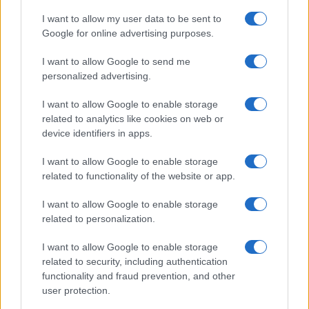
I want to allow my user data to be sent to
Google for online advertising purposes.
I want to allow Google to send me
personalized advertising.
I want to allow Google to enable storage
related to analytics like cookies on web or
device identifiers in apps.
I want to allow Google to enable storage
Por otro lado, Sergio Pérez no solo perdió el primer
related to functionality of the website or app.
punto para Cadillac, sino que también vio cómo su
equipo seguía sin sumar en su debut en la Fórmula
I want to allow Google to enable storage
related to personalization.
1. Fernando Alonso, por su parte, logró un respiro en
una temporada que ha sido una de las más
I want to allow Google to enable storage
related to security, including authentication
complicadas de su carrera.
functionality and fraud prevention, and other
user protection.
El Gran Premio de Mónaco 2026 dejó claro que en