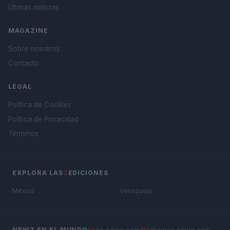
Últimas noticias
MAGAZINE
Sobre nosotros
Contacto
LEGAL
Política de Cookies
Política de Privacidad
Términos
EXPLORA LAS
2
EDICIONES
México
Venezuela
es.newz.com
mexico.newz.com
NEWZ EN EL MUNDO
ES
MX