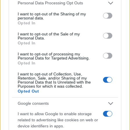
Please note that this website/app uses one or more Google
Personal Data Processing Opt Outs
services and may gather and store information including but
not limited to your visit or usage behaviour. You may click to
I want to opt-out of the Sharing of my
personal data.
grant or deny consent to Google and its third-party tags to
Opted In
use your data for below specified purposes in below Google
El impacto en el campeonato de
consent section.
I want to opt-out of the Sale of my
pilotos
Personal Data.
Opted In
Con esta victoria, Kimi Antonelli amplió su ventaja
I want to opt-out of processing my
Personal Data for Targeted Advertising.
en el
campeonato de pilotos
acumulando
156
Opted In
unidades
. Lewis Hamilton, con su segundo puesto,
I want to opt-out of Collection, Use,
saltó al segundo lugar en la clasificación general,
Retention, Sale, and/or Sharing of my
Personal Data that Is Unrelated with the
mientras que
George Russell
de Mercedes cayó al
Purposes for which it was collected.
Opted Out
tercer puesto.
Google consents
I want to allow Google to enable storage
related to advertising like cookies on web or
device identifiers in apps.