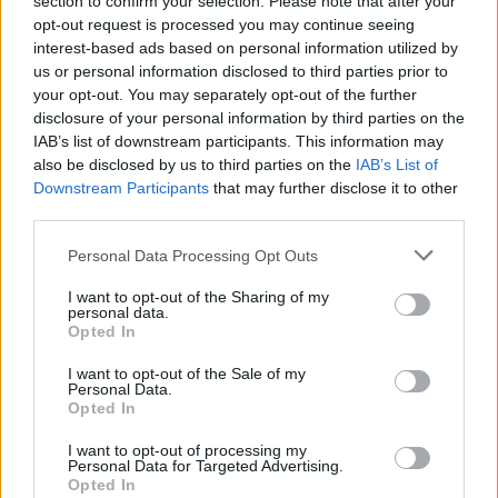
section to confirm your selection. Please note that after your
realidad virtual y una consola o PC compatible. La
opt-out request is processed you may continue seeing
interest-based ads based on personal information utilized by
AR puede ser más accesible, ya que muchos
us or personal information disclosed to third parties prior to
dispositivos móviles ya tienen capacidades de AR
your opt-out. You may separately opt-out of the further
integradas. Las escape rooms suelen tener un
disclosure of your personal information by third parties on the
IAB’s list of downstream participants. This information may
costo por persona, que puede variar según la
also be disclosed by us to third parties on the
IAB’s List of
complejidad y la temática de la sala.
Downstream Participants
that may further disclose it to other
third parties.
Si buscas una opción económica, la AR puede ser
Please note that this website/app uses one or more Google
Personal Data Processing Opt Outs
la mejor elección, ya que no requiere equipos
services and may gather and store information including but
not limited to your visit or usage behaviour. You may click to
I want to opt-out of the Sharing of my
adicionales. Si estás dispuesto a invertir en una
personal data.
grant or deny consent to Google and its third-party tags to
Opted In
experiencia más inmersiva, la VR ofrece una mayor
use your data for below specified purposes in below Google
interactividad y realismo. Las escape rooms son
consent section.
I want to opt-out of the Sale of my
Personal Data.
ideales para quienes prefieren una experiencia
Opted In
social y física.
I want to opt-out of processing my
Personal Data for Targeted Advertising.
Opted In
Preferencias personales