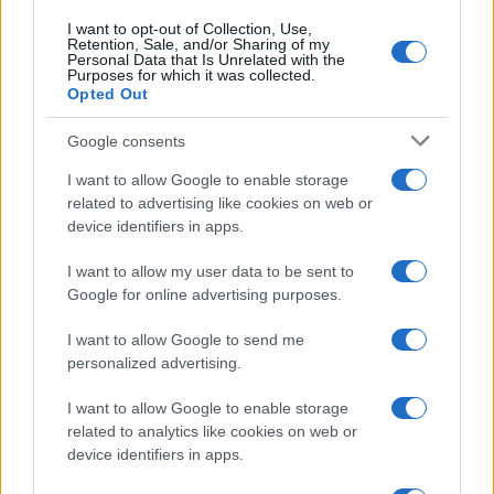
I want to opt-out of Collection, Use,
Tus preferencias personales también juegan un
Retention, Sale, and/or Sharing of my
Personal Data that Is Unrelated with the
papel importante en la elección de la experiencia
Purposes for which it was collected.
Opted Out
inmersiva. Si disfrutas de los juegos y las
simulaciones, la VR puede ser la opción ideal. Si
Google consents
prefieres interactuar con el mundo real de una
I want to allow Google to enable storage
manera innovadora, la AR es una excelente
related to advertising like cookies on web or
device identifiers in apps.
alternativa. Si te gustan los desafíos y la resolución
de problemas en grupo, las escape rooms ofrecen
I want to allow my user data to be sent to
Google for online advertising purposes.
una experiencia única y emocionante.
I want to allow Google to send me
Si decides adentrarte en el mundo de la VR o la AR,
personalized advertising.
es importante contar con el equipo adecuado. A
I want to allow Google to enable storage
continuación, te ofrecemos algunas
related to analytics like cookies on web or
recomendaciones.
device identifiers in apps.