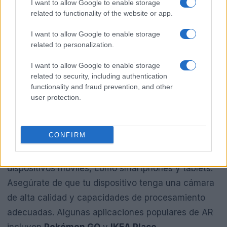
I want to allow Google to enable storage
Equipo para VR
related to functionality of the website or app.
Para disfrutar de la VR, necesitarás un casco de
I want to allow Google to enable storage
realidad virtual y una consola o PC compatible.
related to personalization.
Algunos de los cascos más populares incluyen el
I want to allow Google to enable storage
Oculus Rift
y el
HTC Vive
. Asegúrate de que tu
related to security, including authentication
functionality and fraud prevention, and other
equipo cumpla con los requisitos mínimos de
user protection.
hardware para una experiencia fluida.
Equipo para AR
CONFIRM
La AR puede ser experimentada a través de
dispositivos móviles, como smartphones y tablets.
Asegúrate de que tu dispositivo tenga una cámara
de alta calidad y capacidades de procesamiento
adecuadas. Algunas aplicaciones populares de AR