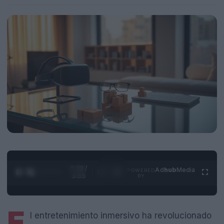
0:29 /
Ad
hub
Media
POWERED
1
/
4
3:55
BY
E
l entretenimiento inmersivo ha revolucionado