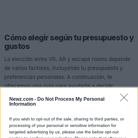
Cómo elegir según tu presupuesto y
gustos
La elección entre VR, AR y escape rooms depende
de varios factores, incluyendo tu presupuesto y
preferencias personales. A continuación, te
ofrecemos una guía para ayudarte a decidir.
Newz.com -
Do Not Process My Personal
Presupuesto
Information
El costo de cada experiencia varía
If you wish to opt-out of the sale, sharing to third parties, or
significativamente. La VR generalmente requiere
processing of your personal or sensitive information for
targeted advertising by us, please use the below opt-out
una inversión inicial en equipos, como un casco de