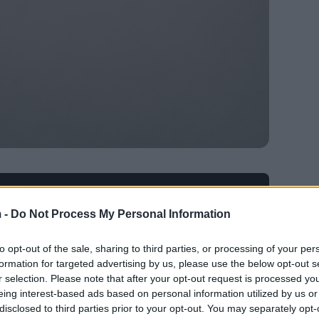
Ad
hub
Media
POWERED BY
 -
Do Not Process My Personal Information
to opt-out of the sale, sharing to third parties, or processing of your per
formation for targeted advertising by us, please use the below opt-out s
en el lugar ideal para dar consejos y hacerse
r selection. Please note that after your opt-out request is processed y
 de ello. La joven instagramer y diseñadora
eing interest-based ads based on personal information utilized by us or
a lavar los jeans en el congelador.
disclosed to third parties prior to your opt-out. You may separately opt-