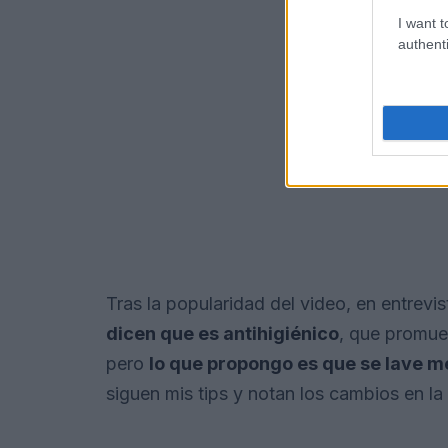
I want t
authenti
Tras la popularidad del video, en entrevi
dicen que es antihigiénico
, que promue
pero
lo que propongo es que se lave m
siguen mis tips y notan los cambios en la