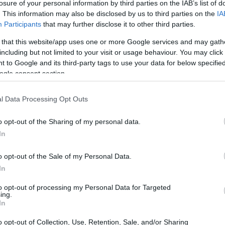
losure of your personal information by third parties on the IAB’s list of
. This information may also be disclosed by us to third parties on the
IA
Participants
that may further disclose it to other third parties.
 that this website/app uses one or more Google services and may gath
including but not limited to your visit or usage behaviour. You may click 
 to Google and its third-party tags to use your data for below specifi
ogle consent section.
l Data Processing Opt Outs
o opt-out of the Sharing of my personal data.
In
o opt-out of the Sale of my Personal Data.
In
o bastante popular en la plataforma y el
to opt-out of processing my Personal Data for Targeted
r la misma comunidad. Sin embargo, hay
ing.
In
o opt-out of Collection, Use, Retention, Sale, and/or Sharing