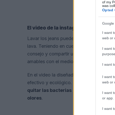
of my P
was col
Opted 
Google 
El video de la instagramer
I want t
Lavar los jeans puede ser algo desgastant
web or d
lava. Teniendo en cuenta esto, la instag
I want t
consejo y compartir una serie de pasos pa
purpose
amables con el medio ambientes: lavarlos
I want 
En el video la diseñador industrial expli
I want t
efectivo y ecológico. El consejo consist
web or d
quitar las bacterias
y
poner en congela
I want t
olores
.
or app.
I want t