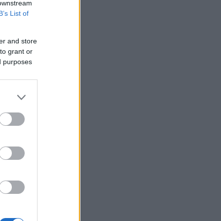
 downstream
B’s List of
er and store
to grant or
ed purposes