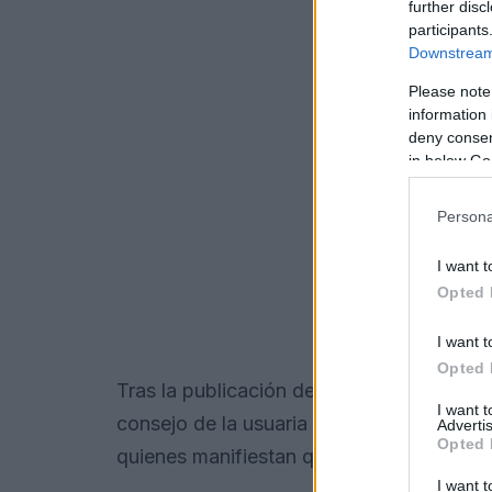
further disc
participants
Downstream 
Please note
information 
deny consent
in below Go
Persona
I want t
Opted 
I want t
Opted 
Tras la publicación del video, éste se hiz
I want 
consejo de la usuaria es cuestionado po
Advertis
Opted 
quienes manifiestan que funciona.
I want t