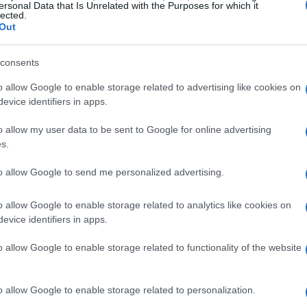
ersonal Data that Is Unrelated with the Purposes for which it
lected.
Out
consents
o allow Google to enable storage related to advertising like cookies on
e, tanto para la tela como para quien los
evice identifiers in apps.
ramer
Karen Velazco,
aprovechó para dar un
o allow my user data to be sent to Google for online advertising
ra garantizar la calidad de los jeans y ser
s.
 en el congelador.
to allow Google to send me personalized advertising.
ca en paso a paso y garantiza que es más
o allow Google to enable storage related to analytics like cookies on
e en prácticamente
rociar con vinagre para
evice identifiers in apps.
dor de 8 a 24 horas para eliminar los
o allow Google to enable storage related to functionality of the website
o allow Google to enable storage related to personalization.