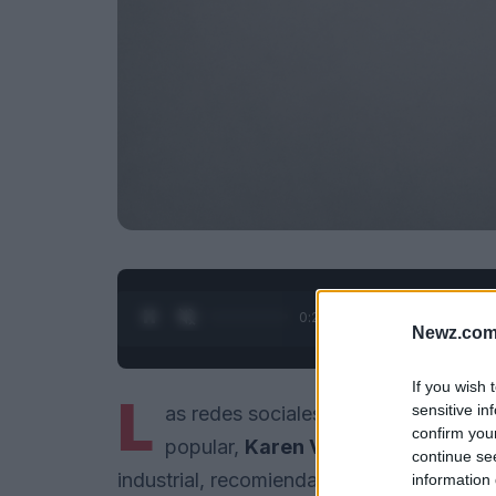
0:28 / 3:55
1
/
4
Newz.com
If you wish 
L
sensitive in
as redes sociales se han convertido 
confirm you
popular,
Karen Velazco
, es prueba
continue se
industrial, recomienda usar seis pasos par
information 