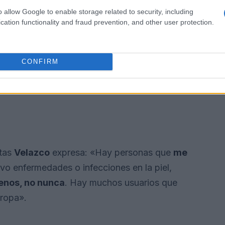
o allow Google to enable storage related to security, including
cation functionality and fraud prevention, and other user protection.
CONFIRM
stas
Velazco
expresa: «Hay personas que
me
vo enfermedades o infecciones en la piel,
enos, no nunca
. Hay muchos usuarios que
 ropa».