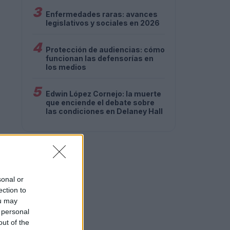
3
Enfermedades raras: avances
legislativos y sociales en 2026
4
Protección de audiencias: cómo
funcionan las defensorías en
los medios
5
Edwin López Cornejo: la muerte
que enciende el debate sobre
las condiciones en Delaney Hall
sonal or
ection to
ou may
 personal
out of the