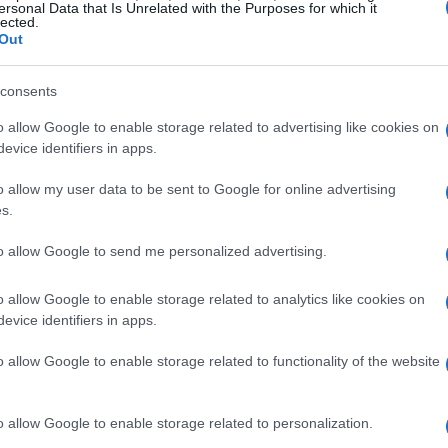
ersonal Data that Is Unrelated with the Purposes for which it
usados por
CoolSculpting
, un popular
lected.
Out
 como una alternativa no invasiva a la
consents
o allow Google to enable storage related to advertising like cookies on
evice identifiers in apps.
o allow my user data to be sent to Google for online advertising
s.
ra temo encontrarme con alguien conocido»,
o así, escondida y avergonzada. No podía
to allow Google to send me personalized advertising.
uesta a hablar por fin».
o allow Google to enable storage related to analytics like cookies on
evice identifiers in apps.
 en una reclusa», dijo el editor adjunto de la
o allow Google to enable storage related to functionality of the website
 a
Emilie Ikeda
en
TODAY
el miércoles: «Ella
o allow Google to enable storage related to personalization.