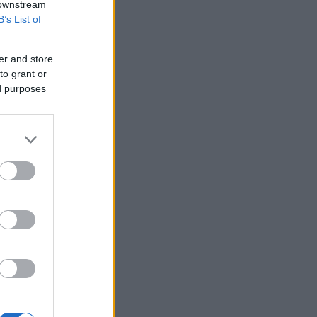
 downstream
B’s List of
er and store
to grant or
ed purposes