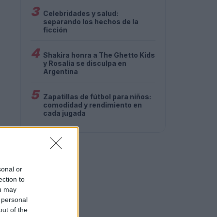
3
Celebridades y salud:
separando los hechos de la
ficción
4
Shakira honra a The Ghetto Kids
y Rosalía se disculpa en
Argentina
5
Zapatillas de fútbol para niños:
comodidad y rendimiento en
cada jugada
sonal or
ection to
ou may
 personal
out of the