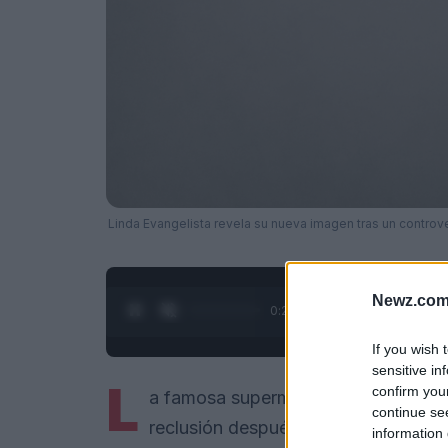
Linda Evangelista revela su nueva imagen tras un controve
Newz.com
0:28 / 3:19
1
/
4
If you wish 
sensitive in
L
confirm you
a famosa supermodelo
Linda Evang
continue se
reclusión después de que ella dice 
information 