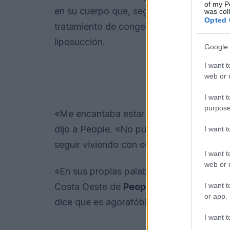
of my P
en su cuerpo que, según ella, fueron ca
was col
Opted 
tratamiento de congelación de grasa visto
liposucción.
Google 
I want t
web or d
I want t
purpose
«Me encantaba estar en la pasarela. Aho
dijo a People. «No puedo seguir viviend
I want 
seguir viviendo con este dolor. Estoy disp
I want t
web or d
«En sus propias palabras, se ha convertido
I want t
Costa Oeste de
People
,
Jason Sheeler
,
or app.
dice que es agorafóbica.
I want t