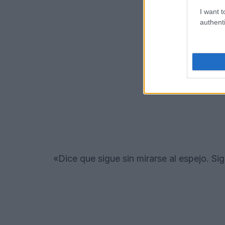
I want t
authenti
«Dice que sigue sin mirarse al espejo. Sig