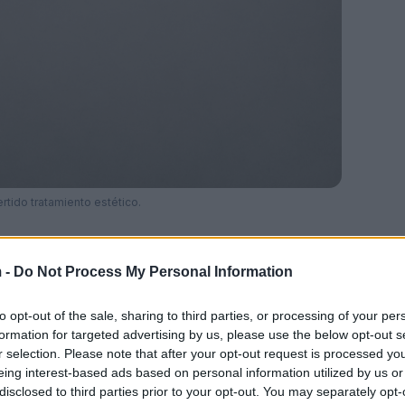
rtido tratamiento estético.
 -
Do Not Process My Personal Information
Ad
hub
Media
POWERED BY
to opt-out of the sale, sharing to third parties, or processing of your per
formation for targeted advertising by us, please use the below opt-out s
r selection. Please note that after your opt-out request is processed y
elista
ha pasado casi cinco años en
eing interest-based ads based on personal information utilized by us or
que fue desfigurado por un tratamiento
disclosed to third parties prior to your opt-out. You may separately opt-