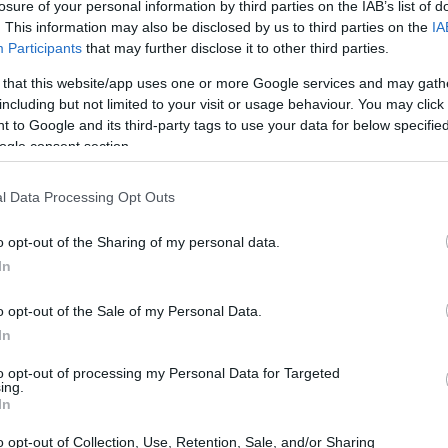
losure of your personal information by third parties on the IAB’s list of
ando a conocer la condición que ha dejado su
. This information may also be disclosed by us to third parties on the
IA
Participants
that may further disclose it to other third parties.
 that this website/app uses one or more Google services and may gath
including but not limited to your visit or usage behaviour. You may click 
 to Google and its third-party tags to use your data for below specifi
ogle consent section.
l Data Processing Opt Outs
o opt-out of the Sharing of my personal data.
In
o opt-out of the Sale of my Personal Data.
In
to opt-out of processing my Personal Data for Targeted
ing.
In
ple
para la portada de su próximo número
pués de que desarrollara bultos desfigurantes
o opt-out of Collection, Use, Retention, Sale, and/or Sharing