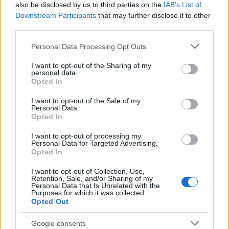
also be disclosed by us to third parties on the
IAB’s List of
Libanés (México)
Downstream Participants
that may further disclose it to other
third parties.
Mentidrags
en el Teatro Aldama (México)
Please note that this website/app uses one or more Google
Personal Data Processing Opt Outs
services and may gather and store information including but
Estos eventos son perfectos para disfrutar de una
not limited to your visit or usage behaviour. You may click to
I want to opt-out of the Sharing of my
noche cultural. Aprovecha las promociones
personal data.
grant or deny consent to Google and its third-party tags to
Opted In
disponibles para vivir una experiencia única.
use your data for below specified purposes in below Google
consent section.
I want to opt-out of the Sale of my
Personal Data.
Opted In
I want to opt-out of processing my
Personal Data for Targeted Advertising.
Opted In
Ofertas en supermercados
I want to opt-out of Collection, Use,
No solo de entretenimiento vive el hombre. Las
Retention, Sale, and/or Sharing of my
Personal Data that Is Unrelated with the
ofertas en supermercados
también son una gran
Purposes for which it was collected.
Opted Out
oportunidad para ahorrar. En junio 2026, Soriana
tiene promociones especiales que no te puedes
Google consents