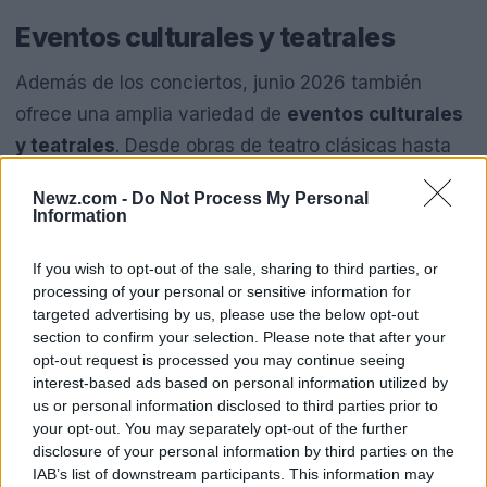
Eventos culturales y teatrales
Además de los conciertos, junio 2026 también
ofrece una amplia variedad de
eventos culturales
y teatrales
. Desde obras de teatro clásicas hasta
espectáculos innovadores, hay algo para todos los
Newz.com -
Do Not Process My Personal
amantes del arte. Algunos de los eventos más
Information
destacados incluyen:
If you wish to opt-out of the sale, sharing to third parties, or
processing of your personal or sensitive information for
Argan
en FORO A POCO NO (México)
targeted advertising by us, please use the below opt-out
El Fantasma De La Ópera México
en el Teatro
section to confirm your selection. Please note that after your
opt-out request is processed you may continue seeing
de los Insurgentes (México)
interest-based ads based on personal information utilized by
La insignificancia de llamarse Juana
en el
us or personal information disclosed to third parties prior to
your opt-out. You may separately opt-out of the further
Teatro Benito Juárez (México)
disclosure of your personal information by third parties on the
IAB’s list of downstream participants. This information may
Los monólogos de la vagina
en el Nuevo Teatro