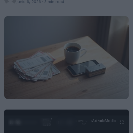
junio 6, 2026
· 3 min read
0:28 /
Ad
hub
Media
POWERED
1
/
4
3:19
BY