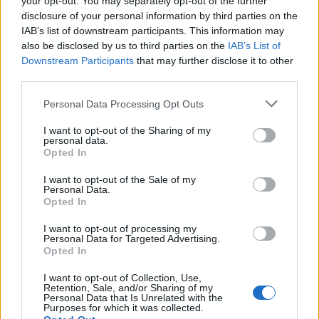
your opt-out. You may separately opt-out of the further
existieran, ¿por qué vemos testimonios de ellos
disclosure of your personal information by third parties on the
fabricados en metal auténtico y, a menudo,
IAB’s list of downstream participants. This information may
also be disclosed by us to third parties on the
IAB’s List of
expuestos en museos? La verdad es que la mayoría
Downstream Participants
that may further disclose it to other
de los cinturones de castidad que hemos visto
third parties.
probablemente no se crearon hasta finales del siglo
Please note that this website/app uses one or more Google
Personal Data Processing Opt Outs
XVII o en el siglo XIX,
probablemente creados a
services and may gather and store information including but
partir de la idea errónea de que alguna vez
not limited to your visit or usage behaviour. You may click to
I want to opt-out of the Sharing of my
personal data.
grant or deny consent to Google and its third-party tags to
fueron opciones eficaces o serias para los
Opted In
use your data for below specified purposes in below Google
maridos preocupados por la fidelidad de sus
consent section.
I want to opt-out of the Sale of my
Personal Data.
esposas
.
Opted In
I want to opt-out of processing my
Personal Data for Targeted Advertising.
Opted In
I want to opt-out of Collection, Use,
Retention, Sale, and/or Sharing of my
Personal Data that Is Unrelated with the
Purposes for which it was collected.