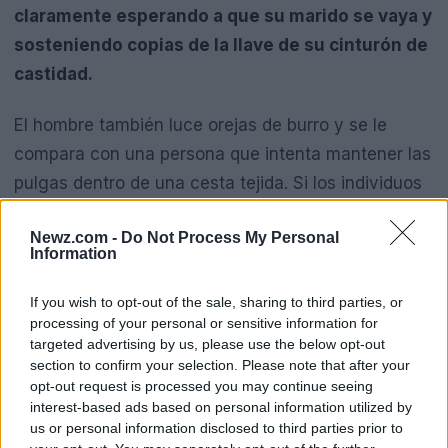
claramente esperando a que su marido se vaya y
sosteniendo copias de la llave de su cinturón de
castidad.
El hombre también luce orejas de burro y se le
compara con una persona que intenta mantener las
pulgas dentro de una cesta tejida. Si los individuos
medievales hubieran creído en los beneficios de los
Newz.com -
Do Not Process My Personal
cinturones de castidad, es probable que viéramos
Information
más textos ensalzando sus virtudes
y menos
haciéndolos parecer el blanco de alguna broma.
If you wish to opt-out of the sale, sharing to third parties, or
processing of your personal or sensitive information for
targeted advertising by us, please use the below opt-out
¿Por qué existen los cinturones de
section to confirm your selection. Please note that after your
castidad?
opt-out request is processed you may continue seeing
interest-based ads based on personal information utilized by
Si los cinturones de castidad medievales no
us or personal information disclosed to third parties prior to