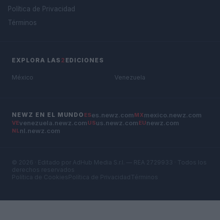
Política de Privacidad
Términos
EXPLORA LAS
2
EDICIONES
México
Venezuela
es.newz.com
mexico.newz.com
NEWZ EN EL MUNDO
ES
MX
venezuela.newz.com
us.newz.com
newz.com
VE
US
EU
nl.newz.com
NL
© 2026 · Editado por AdHub Media S.r.l. — REA 2729933 · Todos los
derechos reservados
Política de Cookies
Política de Privacidad
Términos