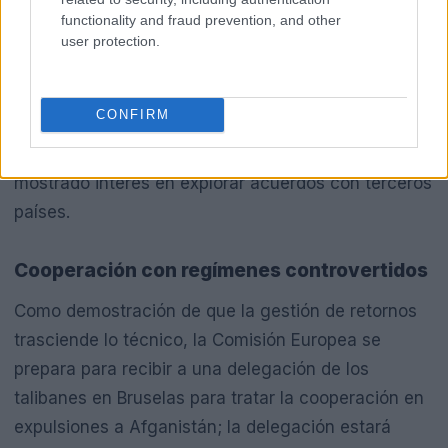
salvaguardias claras, la exclusión de menores y
functionality and fraud prevention, and other
acuerdos vinculantes bajo el derecho internacional
user protection.
como condición para cualquier instalación de este
tipo. Pese a esas recomendaciones, la práctica
CONFIRM
queda permitida en la norma y varios Estados,
desde Italia hasta Dinamarca y Alemania, han
mostrado interés en explorar acuerdos con terceros
países.
Cooperación con regímenes controvertidos
Como demostración de que la gestión de retornos
trasciende lo técnico, la Comisión Europea se
prepara para recibir a una delegación de los
talibanes en Bruselas para tratar la cooperación en
expulsiones a Afganistán; la delegación estará