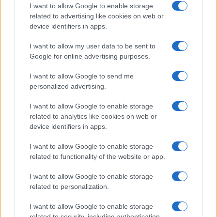
I want to allow Google to enable storage
related to advertising like cookies on web or
Controversias abiertas y
device identifiers in apps.
reacciones
I want to allow my user data to be sent to
El punto más polémico sigue siendo la autorización
Google for online advertising purposes.
para negociar y crear
centros de deportación en
I want to allow Google to send me
terceros países
, a los que podrían trasladarse
personalized advertising.
personas con órdenes de salida, incluidos grupos
I want to allow Google to enable storage
familiares con menores. Esta última modificación
related to analytics like cookies on web or
fue impulsada por la Eurocámara y se incorporó al
device identifiers in apps.
texto final, a pesar de las advertencias de
I want to allow Google to enable storage
organismos internacionales y de expertos en
related to functionality of the website or app.
derechos humanos.
I want to allow Google to enable storage
related to personalization.
Michael O’Flaherty, comisario de derechos
I want to allow Google to enable storage
humanos del Consejo de Europa, había reclamado
related to security, including authentication