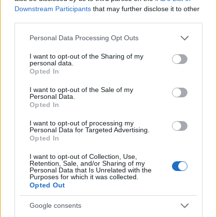
Downstream Participants
that may further disclose it to other
Sanciones y obligaciones para las personas
third parties.
afectadas
Please note that this website/app uses one or more Google
Personal Data Processing Opt Outs
services and may gather and store information including but
El reglamento incorpora obligaciones reforzadas
not limited to your visit or usage behaviour. You may click to
I want to opt-out of the Sharing of my
personal data.
grant or deny consent to Google and its third-party tags to
para quienes ven su solicitud denegada: deben
Opted In
use your data for below specified purposes in below Google
cooperar con las autoridades para facilitar la
consent section.
I want to opt-out of the Sale of my
ejecución del retorno. Se eliminan como motivos de
Personal Data.
Opted In
aplazamiento algunos argumentos que antes
podían frenar una deportación, como ciertos lazos
I want to opt-out of processing my
Personal Data for Targeted Advertising.
familiares o enfermedades, según la redacción
Opted In
final. Las medidas punitivas incluyen la posibilidad
I want to opt-out of Collection, Use,
Retention, Sale, and/or Sharing of my
de detención hasta por
30 meses
si se considera
Personal Data that Is Unrelated with the
Purposes for which it was collected.
que la persona no coopera o existe riesgo de fuga,
Opted Out
y, en casos graves, prohibiciones de entrada
Google consents
incluso de carácter indefinido.