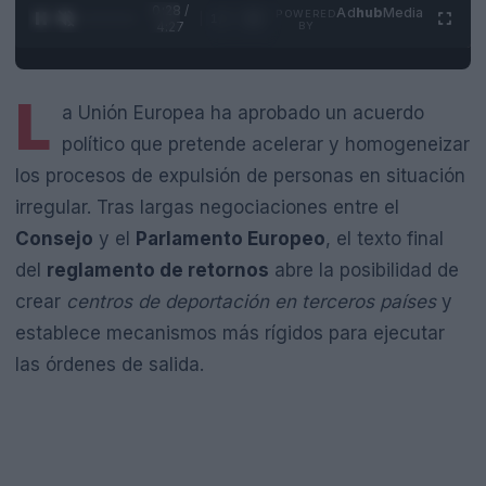
0:29 /
Ad
hub
Media
POWERED
1
/
4
4:27
BY
L
a Unión Europea ha aprobado un acuerdo
político que pretende acelerar y homogeneizar
los procesos de expulsión de personas en situación
irregular. Tras largas negociaciones entre el
Consejo
y el
Parlamento Europeo
, el texto final
del
reglamento de retornos
abre la posibilidad de
crear
centros de deportación en terceros países
y
establece mecanismos más rígidos para ejecutar
las órdenes de salida.