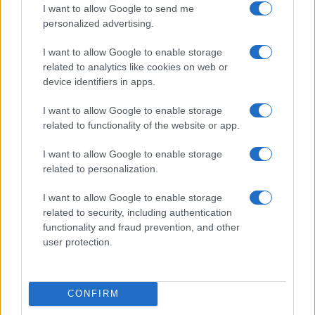
Lo que representa para la
I want to allow Google to send me
competencia nacional
personalized advertising.
I want to allow Google to enable storage
Más allá del simbolismo, el episodio tiene
related to analytics like cookies on web or
implicaciones prácticas para el tablero político.
device identifiers in apps.
Encuestas recientes muestran que la imagen
I want to allow Google to enable storage
positiva de la exmandataria permanece competitiva
related to functionality of the website or app.
frente a la del actual presidente, aunque una
I want to allow Google to enable storage
proporción significativa del electorado mantiene
related to personalization.
una valoración negativa. En ese contexto, cualquier
I want to allow Google to enable storage
gesto público que active a su núcleo de seguidores
related to security, including authentication
puede influir en la percepción general y en la
functionality and fraud prevention, and other
dinámica de alianzas internas.
user protection.
Los analistas advierten que un peronismo dividido
CONFIRM
facilita la consolidación de alternativas externas,