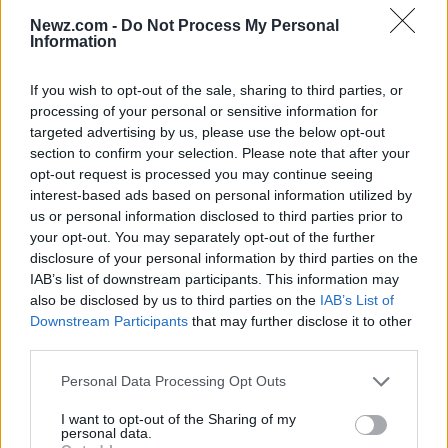
electorales para la próxima competencia
Newz.com -
Do Not Process My Personal
Information
presidencial, configurando así una disputa de
liderazgo que, según analistas, puede beneficiar a
If you wish to opt-out of the sale, sharing to third parties, or
espacios rivales si se prolonga.
processing of your personal or sensitive information for
targeted advertising by us, please use the below opt-out
section to confirm your selection. Please note that after your
opt-out request is processed you may continue seeing
interest-based ads based on personal information utilized by
us or personal information disclosed to third parties prior to
Reacciones internas
your opt-out. You may separately opt-out of the further
disclosure of your personal information by third parties on the
En el seno de la coalición que históricamente lideró
IAB’s list of downstream participants. This information may
Fernández de Kirchner existe una tensión entre
also be disclosed by us to third parties on the
IAB’s List of
Downstream Participants
that may further disclose it to other
quienes reivindican su centralidad y quienes
third parties.
buscan renovar liderazgos desde otras provincias.
Please note that this website/app uses one or more Google
Personal Data Processing Opt Outs
Ese choque de estrategias se traduce en
services and may gather and store information including but
acusaciones personales y en maniobras públicas
not limited to your visit or usage behaviour. You may click to
I want to opt-out of the Sharing of my
personal data.
grant or deny consent to Google and its third-party tags to
destinadas a consolidar percepciones frente al