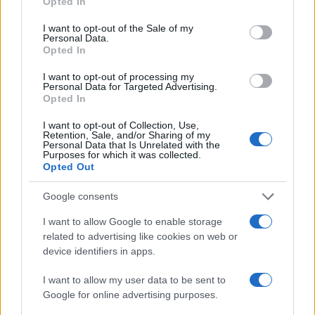
Opted In
use your data for below specified purposes in below Google
electorado. La proyección en el edificio de la
consent section.
I want to opt-out of the Sale of my
Personal Data.
exmandataria funcionó como un recordatorio visual
Opted In
de esa fractura.
I want to opt-out of processing my
Personal Data for Targeted Advertising.
Opted In
I want to opt-out of Collection, Use,
Retention, Sale, and/or Sharing of my
Personal Data that Is Unrelated with the
Purposes for which it was collected.
Opted Out
Google consents
I want to allow Google to enable storage
related to advertising like cookies on web or
device identifiers in apps.
I want to allow my user data to be sent to
Google for online advertising purposes.