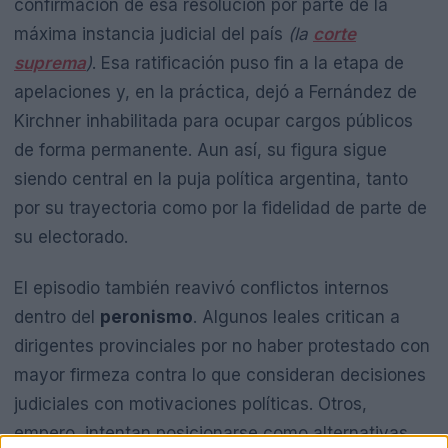
confirmación de esa resolución por parte de la
máxima instancia judicial del país
(la
corte
suprema
)
. Esa ratificación puso fin a la etapa de
apelaciones y, en la práctica, dejó a Fernández de
Kirchner inhabilitada para ocupar cargos públicos
de forma permanente. Aun así, su figura sigue
siendo central en la puja política argentina, tanto
por su trayectoria como por la fidelidad de parte de
su electorado.
El episodio también reavivó conflictos internos
dentro del
peronismo
. Algunos leales critican a
dirigentes provinciales por no haber protestado con
mayor firmeza contra lo que consideran decisiones
judiciales con motivaciones políticas. Otros,
empero, intentan posicionarse como alternativas