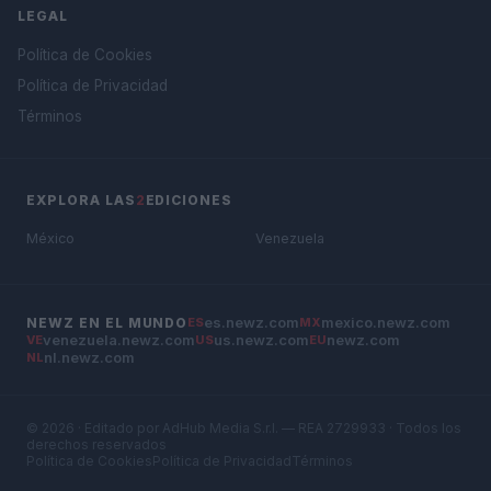
LEGAL
Política de Cookies
Política de Privacidad
Términos
EXPLORA LAS
2
EDICIONES
México
Venezuela
es.newz.com
mexico.newz.com
NEWZ EN EL MUNDO
ES
MX
venezuela.newz.com
us.newz.com
newz.com
VE
US
EU
nl.newz.com
NL
© 2026 · Editado por AdHub Media S.r.l. — REA 2729933 · Todos los
derechos reservados
Política de Cookies
Política de Privacidad
Términos