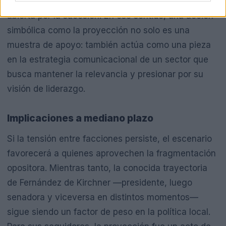
sobre todo si la disputa se convierte en pelea
abierta por la sucesión. En ese sentido, una acción
simbólica como la proyección no solo es una
muestra de apoyo: también actúa como una pieza
en la estrategia comunicacional de un sector que
busca mantener la relevancia y presionar por su
visión de liderazgo.
Implicaciones a mediano plazo
Si la tensión entre facciones persiste, el escenario
favorecerá a quienes aprovechen la fragmentación
opositora. Mientras tanto, la conocida trayectoria
de Fernández de Kirchner —presidente, luego
senadora y viceversa en distintos momentos—
sigue siendo un factor de peso en la política local.