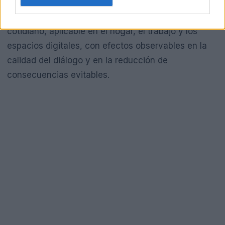
herramientas, la regulación emocional deja de ser
un ideal abstracto y se vuelve un protocolo
cotidiano, aplicable en el hogar, el trabajo y los
espacios digitales, con efectos observables en la
calidad del diálogo y en la reducción de
consecuencias evitables.