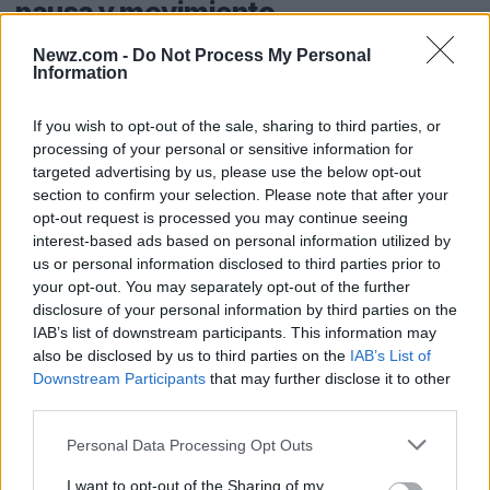
pausa y movimiento
Newz.com -
Do Not Process My Personal
La primera intervención se realiza en el cuerpo. La
Information
respiración lenta y profunda
, especialmente la
diafragmática, reduce la activación simpática y
If you wish to opt-out of the sale, sharing to third parties, or
processing of your personal or sensitive information for
ayuda a posponer reacciones automáticas. Un
targeted advertising by us, please use the below opt-out
tiempo fuera
breve —anunciar “estoy enojado,
section to confirm your selection. Please note that after your
hablemos más tarde”— corta la cadena de
opt-out request is processed you may continue seeing
interest-based ads based on personal information utilized by
estímulo-respuesta y previene palabras de las que
us or personal information disclosed to third parties prior to
luego uno se arrepiente. Caminar unos minutos o
your opt-out. You may separately opt-out of the further
disclosure of your personal information by third parties on the
realizar estiramientos drena tensión muscular y
IAB’s list of downstream participants. This information may
mejora la claridad. El
ejercicio regular
actúa como
also be disclosed by us to third parties on the
IAB’s List of
amortiguador al liberar energía acumulada;
Downstream Participants
that may further disclose it to other
third parties.
incorporar movimiento cotidiano estabiliza el umbral
de tolerancia, disminuye la reactividad y favorece
Please note that this website/app uses one or more Google
Personal Data Processing Opt Outs
services and may gather and store information including but
que la conversación ocurra en una zona de
not limited to your visit or usage behaviour. You may click to
I want to opt-out of the Sharing of my