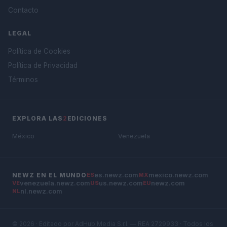
Contacto
LEGAL
Política de Cookies
Política de Privacidad
Términos
EXPLORA LAS
2
EDICIONES
México
Venezuela
es.newz.com
mexico.newz.com
NEWZ EN EL MUNDO
ES
MX
venezuela.newz.com
us.newz.com
newz.com
VE
US
EU
nl.newz.com
NL
© 2026 · Editado por AdHub Media S.r.l. — REA 2729933 · Todos los