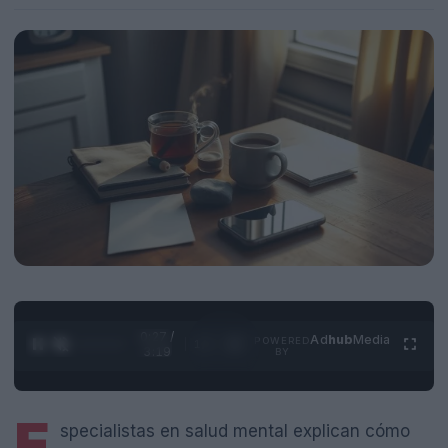
0:28 /
Ad
hub
Media
POWERED
1
/
4
3:19
BY
E
specialistas en salud mental explican cómo