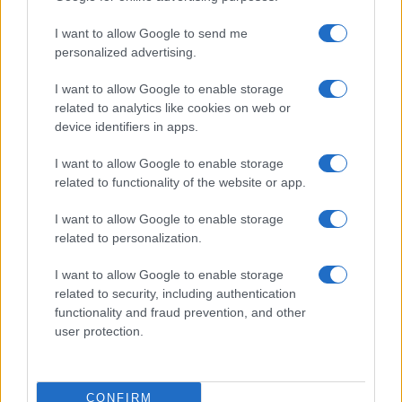
secuencia, combinada con
pausas
y respiración,
I want to allow Google to send me
convierte un conflicto en oportunidad de ajuste de
personalized advertising.
límites sin agravar el vínculo.
I want to allow Google to enable storage
related to analytics like cookies on web or
device identifiers in apps.
I want to allow Google to enable storage
La práctica sostenida disminuye la frecuencia de
related to functionality of the website or app.
reacciones extremas tanto de
explosión
como de
I want to allow Google to enable storage
implosión
. Nombrar la emoción en voz baja,
related to personalization.
mapear el cuerpo y anclar la atención en la
exhalación son microhabilidades que suman
I want to allow Google to enable storage
related to security, including authentication
segundos críticos para elegir conducta. En paralelo,
functionality and fraud prevention, and other
registrar patrones —horarios, temas, personas,
user protection.
situaciones— permite anticipar escenarios de
riesgo y planificar respuestas. Con estas
CONFIRM