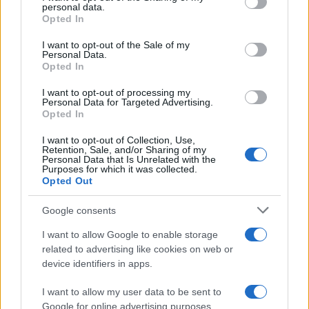
seguridad emocional.
personal data.
grant or deny consent to Google and its third-party tags to
Opted In
use your data for below specified purposes in below Google
consent section.
I want to opt-out of the Sale of my
Herramientas cognitivas y de
Personal Data.
Opted In
comunicación
I want to opt-out of processing my
Escribir durante diez minutos funciona como
Personal Data for Targeted Advertising.
Opted In
válvula y ordena ideas. La
escritura terapéutica
ayuda a distinguir hechos de juicios, a identificar
I want to opt-out of Collection, Use,
Retention, Sale, and/or Sharing of my
Personal Data that Is Unrelated with the
detonantes y a detectar mensajes personales que
Purposes for which it was collected.
activan malestar. Posponer la discusión y elegir el
Opted Out
canal adecuado —evitar publicar impulsivamente
Google consents
en redes o enviar audios extensos— protege
I want to allow Google to enable storage
relaciones y reputación. Preparar la conversación
related to advertising like cookies on web or
con una estructura simple reduce la escalada:
device identifiers in apps.
describir el hecho, expresar el impacto, formular
I want to allow my user data to be sent to
una necesidad y proponer un siguiente paso. Esa
Google for online advertising purposes.