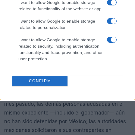
I want to allow Google to enable storage
related to functionality of the website or app.
El gabinete de seguridad federal difundió el arresto
como una respuesta directa a la violencia que ha
I want to allow Google to enable storage
afectado a comunidades y actividades
related to personalization.
económicas, en particular la minería. Para
Vizsla
I want to allow Google to enable storage
Silver
el caso de sus empleados fue presentado
related to security, including authentication
functionality and fraud prevention, and other
públicamente como la pérdida de “colegas”, un
user protection.
término que puso el foco internacional en la
situación de seguridad en la región.
CONFIRM
Aunque dos exfuncionarios del gobierno de Sinaloa
se entregaron a autoridades estadounidenses el
mes pasado, las demás personas acusadas en el
mismo expediente —incluido el gobernador— aún
no han sido detenidas por México; las autoridades
mexicanas solicitaron a sus contrapartes en