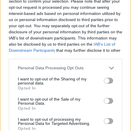
section to confirm your selection. Please note that after your
de un episodio que incluyó la detención y traslado a
opt-out request is processed you may continue seeing
Estados Unidos de Ismael “El Mayo” Zambada. Ese
interest-based ads based on personal information utilized by
suceso reconfiguró equilibrios y alimentó
us or personal information disclosed to third parties prior to
your opt-out. You may separately opt-out of the further
enfrentamientos territoriales que han afectado la
disclosure of your personal information by third parties on the
seguridad en rutas mineras y pueblos del sur
IAB’s list of downstream participants. This information may
also be disclosed by us to third parties on the
IAB’s List of
sinaloense.
Downstream Participants
that may further disclose it to other
third parties.
Please note that this website/app uses one or more Google
Personal Data Processing Opt Outs
services and may gather and store information including but
not limited to your visit or usage behaviour. You may click to
I want to opt-out of the Sharing of my
personal data.
grant or deny consent to Google and its third-party tags to
Opted In
use your data for below specified purposes in below Google
consent section.
I want to opt-out of the Sale of my
Personal Data.
Opted In
I want to opt-out of processing my
Personal Data for Targeted Advertising.
Opted In