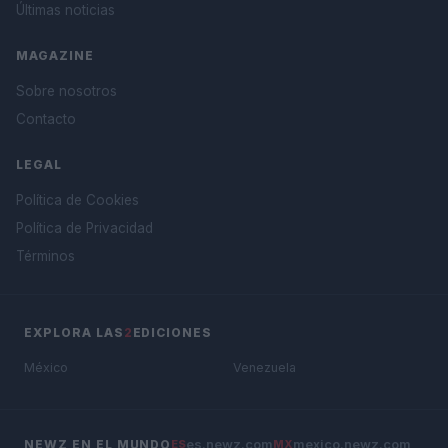
Últimas noticias
MAGAZINE
Sobre nosotros
Contacto
LEGAL
Política de Cookies
Política de Privacidad
Términos
EXPLORA LAS
2
EDICIONES
México
Venezuela
es.newz.com
mexico.newz.com
NEWZ EN EL MUNDO
ES
MX