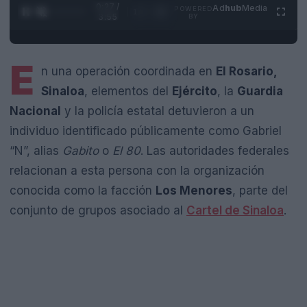
0:28 /
Ad
hub
Media
POWERED
1
/
4
3:55
BY
E
n una operación coordinada en
El Rosario,
Sinaloa
, elementos del
Ejército
, la
Guardia
Nacional
y la policía estatal detuvieron a un
individuo identificado públicamente como Gabriel
“N”, alias
Gabito
o
El 80
. Las autoridades federales
relacionan a esta persona con la organización
conocida como la facción
Los Menores
, parte del
conjunto de grupos asociado al
Cartel de Sinaloa
.