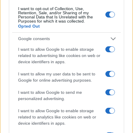
I want to opt-out of Collection, Use,
Retention, Sale, and/or Sharing of my
Personal Data that Is Unrelated with the
Implicaciones políticas y judiciales
Purposes for which it was collected.
Opted Out
En paralelo, fiscales estadounidenses han incluido
Google consents
en un mismo expediente a altos funcionarios y
I want to allow Google to enable storage
exfuncionarios de Sinaloa, acusándolos de
related to advertising like cookies on web or
conspiración para el tráfico de drogas y de
device identifiers in apps.
supuestos arreglos con la facción
Chapitos
. Entre
I want to allow my user data to be sent to
los señalados figura el gobernador Rubén Rocha
Google for online advertising purposes.
Moya, además de otros nueve servidores públicos
I want to allow Google to send me
o exservidores con cargos que van desde la
personalized advertising.
alcaldía de
Culiacán
hasta una senaduría por el
partido Morena.
I want to allow Google to enable storage
related to analytics like cookies on web or
device identifiers in apps.
Reacciones y efectos del operativo