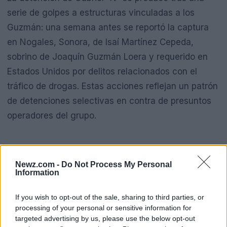
serie de golpes a estructuras vinculadas a los
Guzmán: una semana antes se reportó la captura
en Nogales, Sonora, de Isaí Martínez Cepeda,
sobrino de Joaquín Guzmán Loera y requerido en
Estados Unidos por delitos relacionados con el
tráfico de drogas. Estas acciones reflejan un patrón
de detenciones selectivas en contra de presuntos
operadores del grupo.
Newz.com -
Do Not Process My Personal
Information
Tensiones internas y rivalidades
If you wish to opt-out of the sale, sharing to third parties, or
El conflicto entre la facción
Chapitos
y los
processing of your personal or sensitive information for
llamados
Mayos
se intensificó desde 2026, luego
targeted advertising by us, please use the below opt-out